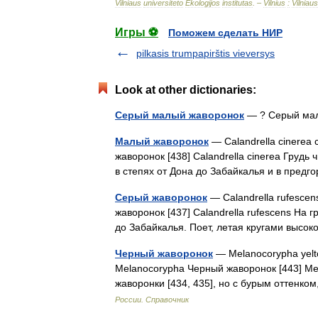
Vilniaus
universiteto
Ekologijos
institutas
. –
Vilnius
:
Vilniaus
Игры ⚽
Поможем сделать НИР
pilkasis trumpapirštis vieversys
Look at other dictionaries:
Серый малый жаворонок
— ? Серый ма
Малый жаворонок
— Calandrella cinerea 
жаворонок [438] Calandrella cinerea Груд
в степях от Дона до Забайкалья и в пред
Серый жаворонок
— Calandrella rufescen
жаворонок [437] Calandrella rufescens На 
до Забайкалья. Поет, летая кругами высо
Черный жаворонок
— Melanocorypha yelto
Melanocorypha Черный жаворонок [443] Me
жаворонки [434, 435], но с бурым оттен
России. Справочник