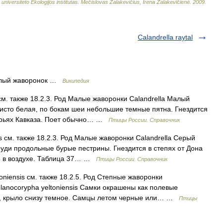
universiteto
Ekologijos
institutas
.
Mečislovas
Žalakevičius
,
Irena
Žalakevičienė
.
2009
.
Calandrella raytal
лый жаворонок …
Википедия
см. также 18.2.3. Род Малые жаворонки Calandrella Малый
ь чисто белая, по бокам шеи небольшие темные пятна. Гнездится
горьях Кавказа. Поет обычно… …
Птицы России. Справочник
s см. также 18.2.3. Род Малые жаворонки Calandrella Серый
груди продольные бурые пестрины. Гнездится в степях от Дона
ко в воздухе. Таблица 37… …
Птицы России. Справочник
niensis см. также 18.2.5. Род Степные жаворонки
lanocorypha yeltoniensis Самки окрашены как полевые
ком, крыло снизу темное. Самцы летом черные или… …
Птицы