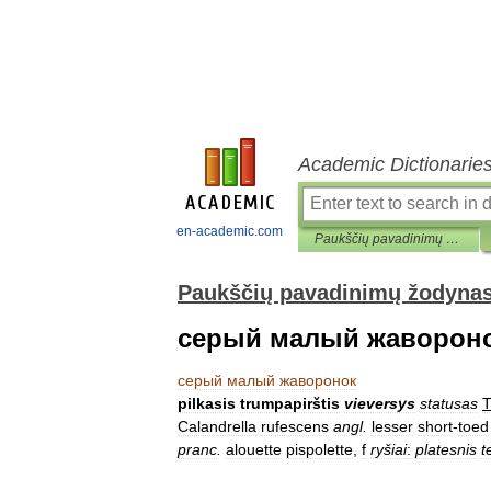
Academic Dictionarie
en-academic.com
Paukščių pavadinimų žodynas
Paukščių pavadinimų žodyna
серый малый жаворон
серый
малый
жаворонок
pilkasis
trumpapirštis
vieversys
statusas
Calandrella
rufescens
angl
.
lesser
short
-
toed
pranc
.
alouette
pispolette
,
f
ryšiai
:
platesnis
t