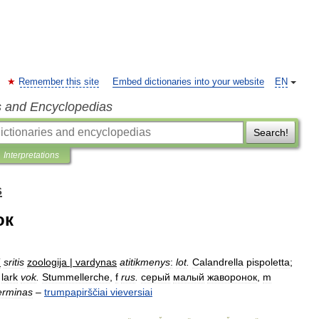
Remember this site
Embed dictionaries into your website
EN
s and Encyclopedias
Search!
Interpretations
s
ок
T
sritis
zoologija
|
vardynas
atitikmenys
:
lot
.
Calandrella
pispoletta
;
lark
vok
.
Stummellerche
,
f
rus
.
серый
малый
жаворонок
,
m
erminas
–
trumpapirščiai
vieversiai