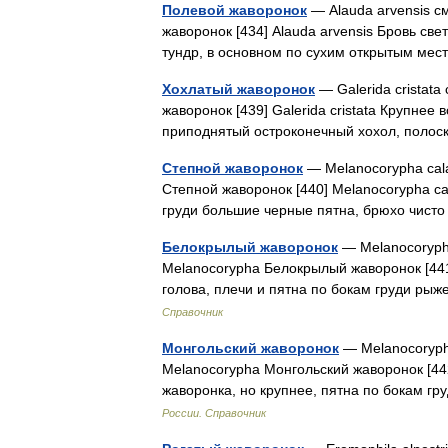
Полевой жаворонок
— Alauda arvensis с
жаворонок [434] Alauda arvensis Бровь све
тундр, в основном по сухим открытым ме
Хохлатый жаворонок
— Galerida cristata
жаворонок [439] Galerida cristata Крупнее
приподнятый остроконечный хохол, полос
Степной жаворонок
— Melanocorypha cala
Степной жаворонок [440] Melanocorypha cal
груди большие черные пятна, брюхо чис
Белокрылый жаворонок
— Melanocorypha
Melanocorypha Белокрылый жаворонок [441
голова, плечи и пятна по бокам груди р
Справочник
Монгольский жаворонок
— Melanocorypha
Melanocorypha Монгольский жаворонок [44
жаворонка, но крупнее, пятна по бокам г
России. Справочник