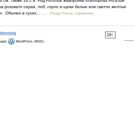
is см. также 18.2.6. Род Рогатые жаворонки Eremophila Рогатый
ска розовато серая, лоб, горло и щеки белые или светло желтые
жки . Обычен в сухих… …
Птицы России. Справочник
Advertising
18+
upal,
WordPress, MODx.