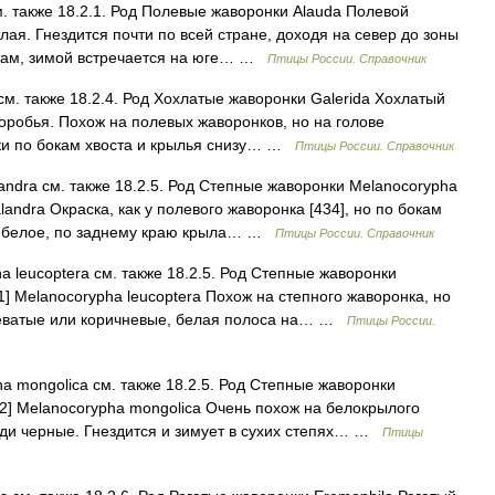
м. также 18.2.1. Род Полевые жаворонки Alauda Полевой
тлая. Гнездится почти по всей стране, доходя на север до зоны
стам, зимой встречается на юге… …
Птицы России. Справочник
 см. также 18.2.4. Род Хохлатые жаворонки Galerida Хохлатый
 воробья. Похож на полевых жаворонков, но на голове
ки по бокам хвоста и крылья снизу… …
Птицы России. Справочник
ndra см. также 18.2.5. Род Степные жаворонки Melanocorypha
andra Окраска, как у полевого жаворонка [434], но по бокам
то белое, по заднему краю крыла… …
Птицы России. Справочник
 leucoptera см. также 18.2.5. Род Степные жаворонки
] Melanocorypha leucoptera Похож на степного жаворонка, но
ыжеватые или коричневые, белая полоса на… …
Птицы России.
 mongolica см. также 18.2.5. Род Степные жаворонки
2] Melanocorypha mongolica Очень похож на белокрылого
руди черные. Гнездится и зимует в сухих степях… …
Птицы