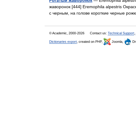
Рогатый жаворонок
— Eremophila alpestr
жаворонок [444] Eremophila alpestris Окра
с черным, на голове короткие черные ро
© Academic, 2000-2026
Contact us:
Technical Support
,
Dictionaries export
, created on PHP,
Joomla,
Dr